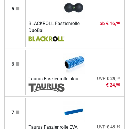
5
BLACKROLL Faszienrolle
ab
€ 16,
90
DuoBall
6
90
Taurus Faszienrolle blau
UVP
€ 29,
€ 24,
90
7
90
Taurus Faszienrolle EVA
UVP
€ 49,