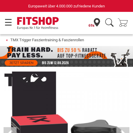
Deutschlands bester Online-Shop
für Sportgeräte (n-tv+DISQ 2016-2024)
69x
TMX Trigger Faszientraining & Faszienrollen