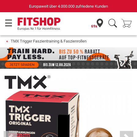
Deutschlands bester Online-Shop
für Sportgeräte (n-tv+DISQ 2016-2024)
69x
TMX Trigger Faszientraining & Faszienrollen