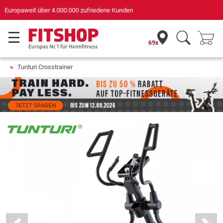
Deutschlands bester Online-Shop
für Sportgeräte (n-tv+DISQ 2016-2024)
69x
Tunturi Crosstrainer