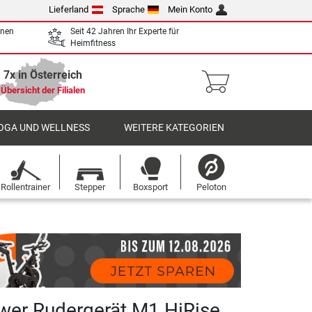
Lieferland
Sprache
Mein Konto
enen
Seit 42 Jahren Ihr Experte für
Heimfitness
7x in Österreich
Übersicht der Filialen
OGA UND WELLNESS
WEITERE KATEGORIEN
Rollentrainer
Stepper
Boxsport
Peloton
er Rudergerät M1 HiRise