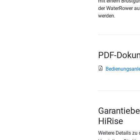
mit einem Brustgur
der WaterRower auß
werden.
PDF-Dokum
Bedienungsanle
Garantieb
HiRise
Weitere Details zu