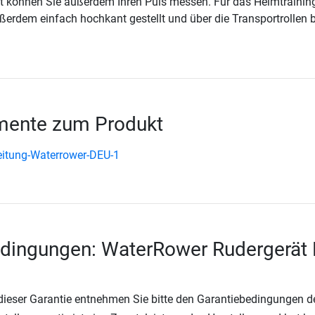
t können Sie außerdem Ihren Puls messen. Für das Heimtrainin
erdem einfach hochkant gestellt und über die Transportrollen 
ente zum Produkt
itung-Waterrower-DEU-1
edingungen: WaterRower Rudergerät
 dieser Garantie entnehmen Sie bitte den Garantiebedingungen d