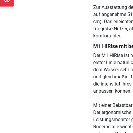
Zur Ausstattung de
auf angenehme 51 
cm). Das erleichte
für große Nutzer,
komfortabler.
M1 HiRise mit 
Der M1 HiRise ist 
erster Linie natür
dem Wasser sehr r
und gleichmäßig. D
die Intensität Ihr
anpassen können, o
Mit einer Belastba
Der ergonomische S
Leistungsmonitor g
Ruderns alle wicht