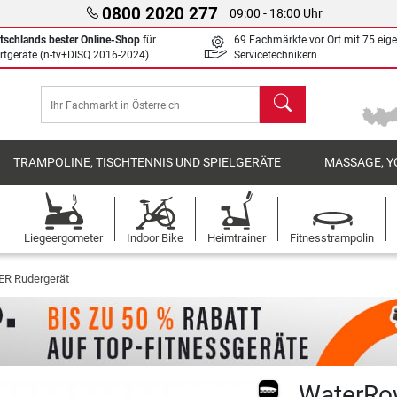
0800 2020 277
09:00 - 18:00 Uhr
tschlands bester Online-Shop
für
69 Fachmärkte vor Ort mit 75 eig
rtgeräte (n-tv+DISQ 2016-2024)
Servicetechnikern
Suchen
TRAMPOLINE, TISCHTENNIS UND SPIELGERÄTE
MASSAGE, Y
Liegeergometer
Indoor Bike
Heimtrainer
Fitnesstrampolin
 Rudergerät
WaterRow