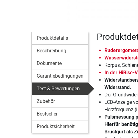
Produktdet
Produktdetails
Ruderergomete
Beschreibung
Wasserwiderst
Dokumente
Korpus, Schien
In der HiRise-
Garantiebedingungen
Widerstandserz
Widerstand.
Test & Bewertungen
Der Grundwiders
Zubehör
LCD-Anzeige von
Herzfrequenz (
Bestseller
Pulsmessung pe
Hierfür benöti
Produktsicherheit
Brustgurt als Z