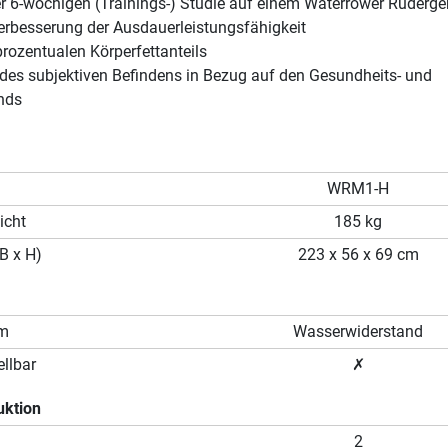
r 6-wöchigen (Trainings-) Studie auf einem Waterrower Ruderger
Verbesserung der Ausdauerleistungsfähigkeit
rozentualen Körperfettanteils
 des subjektiven Befindens in Bezug auf den Gesundheits- und
nds
WRM1-H
icht
185 kg
B x H)
223 x 56 x 69 cm
em
Wasserwiderstand
llbar
✗
uktion
2