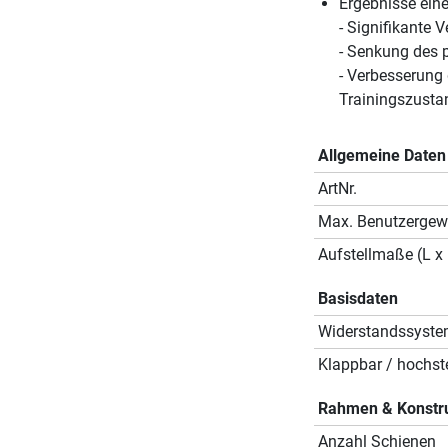
Ergebnisse eine
- Signifikante 
- Senkung des p
- Verbesserung
Trainingszusta
Allgemeine Daten
ArtNr.
Max. Benutzergew
Aufstellmaße (L x 
Basisdaten
Widerstandssyst
Klappbar / hochste
Rahmen & Konstr
Anzahl Schienen