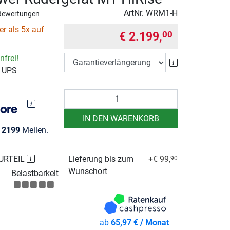
ArtNr.
WRM1-H
Bewertungen
r als 5x auf
€ 2.199,
00
frei!
Garantieverlä
r UPS
Anzahl
IN DEN WARENKORB
e
2199
Meilen.
URTEIL
Lieferung bis zum
+€ 99,
90
Wunschort
Belastbarkeit
ab
65,97 € / Monat