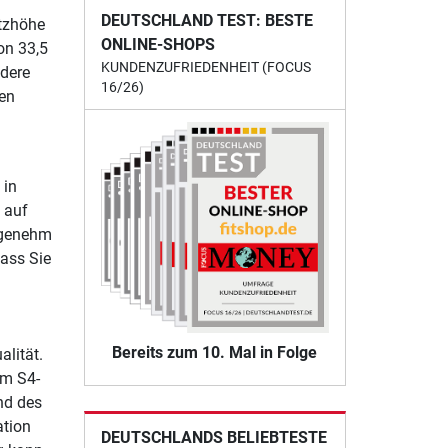
DEUTSCHLAND TEST: BESTE
itzhöhe
ONLINE-SHOPS
on 33,5
KUNDENZUFRIEDENHEIT (FOCUS
ndere
16/26)
en
 in
 auf
ngenehm
ass Sie
Bereits zum 10. Mal in Folge
lität.
em S4-
nd des
ation
DEUTSCHLANDS BELIEBTESTE