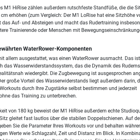
s M1 HiRise zählen außerdem rutschfeste Standfüße, die die S
cm erhöhen (zum Vergleich: Der M1 LoRise hat eine Sitzhöhe v
rt das Auf- und Absteigen und macht das Rudertraining insbeso
 ältere Trainierende oder Menschen mit Bewegungseinschränkung
bewährten WaterRower-Komponenten
mit allem ausgestattet, was einen WaterRower ausmacht. Das ist
lich das Wasserwiderstandssystem, das die Dynamik des Ruderns
ealitätsnah wiedergibt. Die Zugbewegung ist ausgesprochen a
er große Vorteil des Wasserwiderstands liegt außerdem darin, d
es Workouts durch Ihre Zugstärke selbst bestimmen und jederzeit
hne das Training zu unterbrechen.
rkeit von 180 kg beweist der M1 HiRise außerdem echte Studioqua
itz gleitet fast lautlos über die stabilen Doppelschienen. Auf d
eben Sie die Parameter Ihres Workouts vor und behalten währe
igen Werte wie Schlagzahl, Zeit und Distanz im Blick. In Kombin