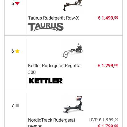
5
Taurus Rudergerät Row-X
€ 1.499,
00
6
Kettler Rudergerät Regatta
€ 1.299,
00
500
7
00
NordicTrack Rudergerät
UVP
€ 1.999,
€ 1.799,
00
RW900