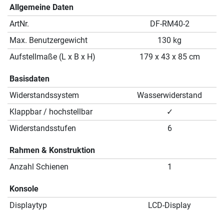
Allgemeine Daten
ArtNr.
DF-RM40-2
Max. Benutzergewicht
130 kg
Aufstellmaße (L x B x H)
179 x 43 x 85 cm
Basisdaten
Widerstandssystem
Wasserwiderstand
Klappbar / hochstellbar
✓
Widerstandsstufen
6
Rahmen & Konstruktion
Anzahl Schienen
1
Konsole
Displaytyp
LCD-Display