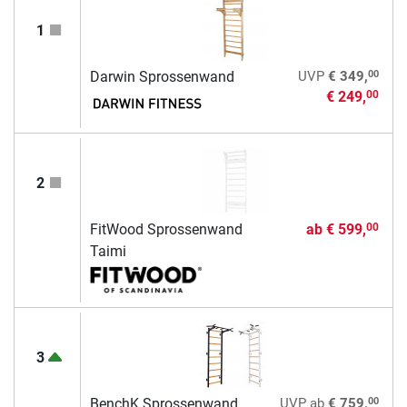
1
00
Darwin Sprossenwand
UVP
€ 349,
€ 249,
00
2
FitWood Sprossenwand
ab
€ 599,
00
Taimi
3
00
BenchK Sprossenwand
UVP
ab
€ 759,