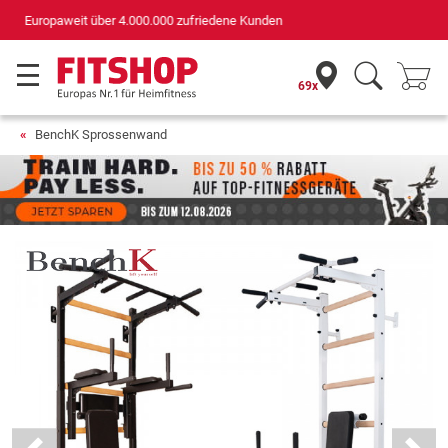
Deutschlands bester Online-Shop
für Sportgeräte (n-tv+DISQ 2016-2024)
69x
BenchK Sprossenwand