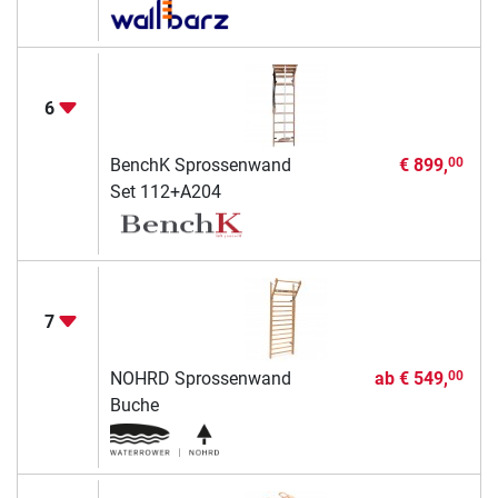
6
BenchK Sprossenwand
€ 899,
00
Set 112+A204
7
NOHRD Sprossenwand
ab
€ 549,
00
Buche