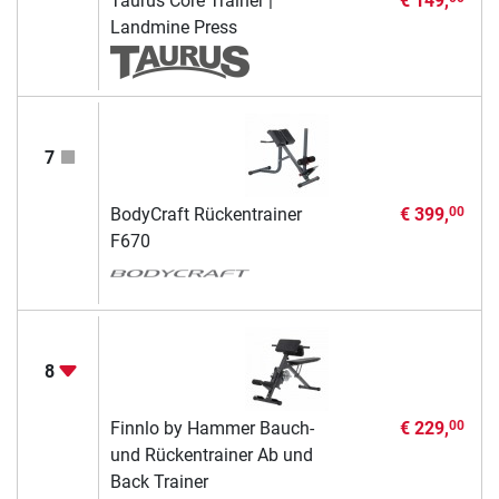
Taurus Core Trainer |
€ 149,
Landmine Press
7
BodyCraft Rückentrainer
€ 399,
00
F670
8
Finnlo by Hammer Bauch-
€ 229,
00
und Rückentrainer Ab und
Back Trainer