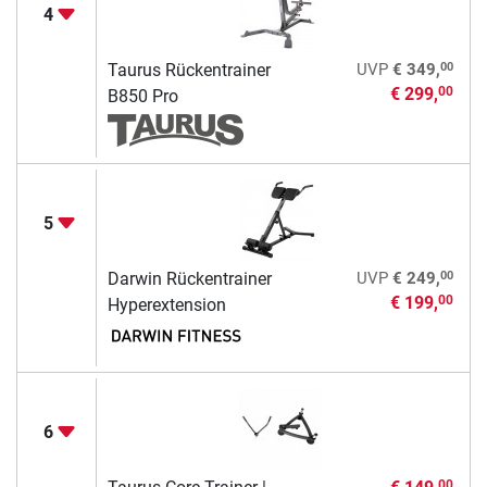
4
00
Taurus Rückentrainer
UVP
€ 349,
€ 299,
00
B850 Pro
5
00
Darwin Rückentrainer
UVP
€ 249,
€ 199,
00
Hyperextension
6
00