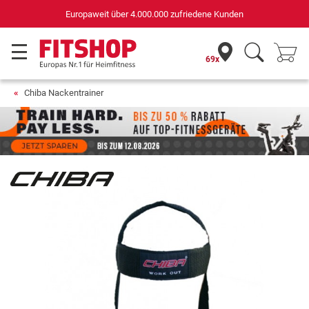
Deutschlands bester Online-Shop
für Sportgeräte (n-tv+DISQ 2016-2024)
69x
Chiba Nackentrainer