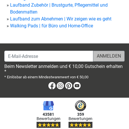
Laufband Zubehör | Brustgurte, Pflegemittel und
Bodenmatten
Laufband zum Abnehmen | Wir zeigen wie es geht
Walking Pads | für Büro und Home-Office
E-Mail-Adresse
Beim Newsletter anmelden und € 10,00 Gutschein erhalten
*
* Einlösbar ab einem Mindestwarenwert von € 50,00
Facebook
Instagram
Pinterest
Youtube
43581
359
Bewertungen
Bewertungen