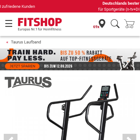
Deutschlands bester Online-Shop
für Sportgeräte (n-tv+DISQ 2016-2024)
69x
Taurus Laufband