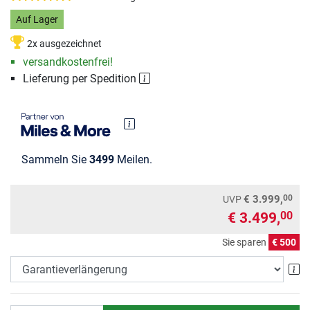
Auf Lager
2x ausgezeichnet
versandkostenfrei!
Lieferung per Spedition
Sammeln Sie
3499
Meilen.
00
€ 3.999,
UVP
€ 3.499,
00
Sie sparen
€ 500
Ga