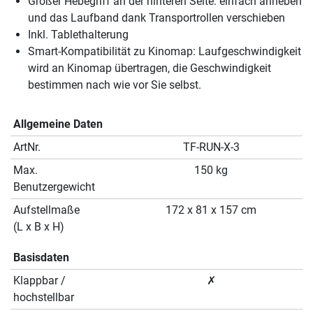
Großer Hebegriff an der hinteren Seite: einfach anheben
und das Laufband dank Transportrollen verschieben
Inkl. Tablethalterung
Smart-Kompatibilität zu Kinomap: Laufgeschwindigkeit
wird an Kinomap übertragen, die Geschwindigkeit
bestimmen nach wie vor Sie selbst.
Allgemeine Daten
ArtNr.
TF-RUN-X-3
Max.
150 kg
Benutzergewicht
Aufstellmaße
172 x 81 x 157 cm
(L x B x H)
Basisdaten
Klappbar /
✗
hochstellbar