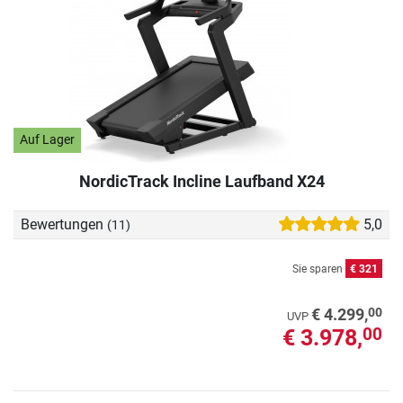
Auf Lager
NordicTrack Incline Laufband X24
Bewertungen
5,0
(11)
Sie sparen
€ 321
00
€ 4.299,
UVP
€ 3.978,
00