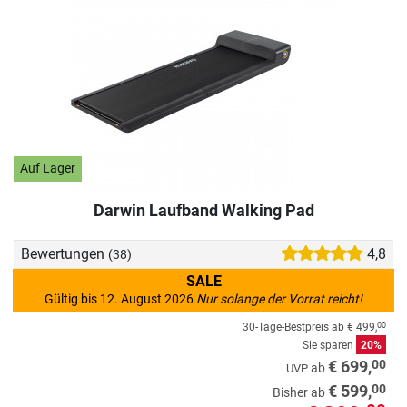
Auf Lager
Darwin Laufband Walking Pad
Bewertungen
4,8
(38)
SALE
Gültig bis 12. August 2026
Nur solange der Vorrat reicht!
30-Tage-Bestpreis ab
€ 499,
00
Sie sparen
20%
00
€ 699,
ab
UVP
00
€ 599,
Bisher ab