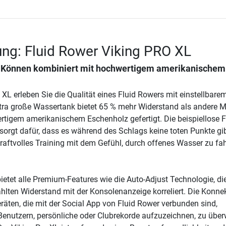
ng: Fluid Rower Viking PRO XL
 Können kombiniert mit hochwertigem amerikanischem
XL erleben Sie die Qualität eines Fluid Rowers mit einstellbare
tra große Wassertank bietet 65 % mehr Widerstand als andere M
rtigem amerikanischem Eschenholz gefertigt. Die beispiellose F
sorgt dafür, dass es während des Schlags keine toten Punkte gi
raftvolles Training mit dem Gefühl, durch offenes Wasser zu fah
ietet alle Premium-Features wie die Auto-Adjust Technologie, di
hlten Widerstand mit der Konsolenanzeige korreliert. Die Konnek
eräten, die mit der Social App von Fluid Rower verbunden sind,
Benutzern, persönliche oder Clubrekorde aufzuzeichnen, zu übe