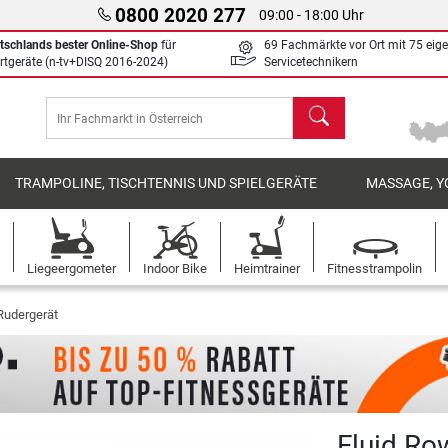
0800 2020 277
09:00 - 18:00 Uhr
tschlands bester Online-Shop
für
69 Fachmärkte vor Ort mit 75 eig
rtgeräte (n-tv+DISQ 2016-2024)
Servicetechnikern
Suchen
TRAMPOLINE, TISCHTENNIS UND SPIELGERÄTE
MASSAGE, Y
Liegeergometer
Indoor Bike
Heimtrainer
Fitnesstrampolin
Rudergerät
Fluid Ro