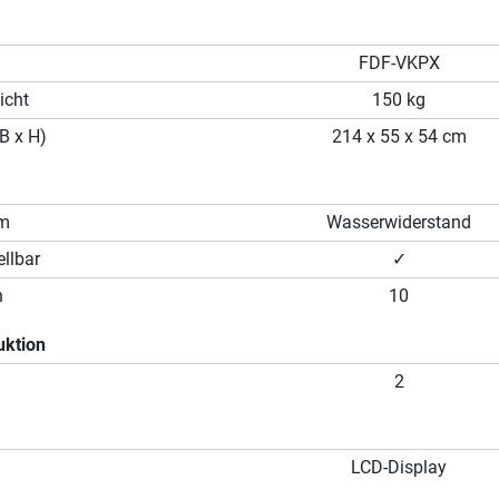
FDF-VKPX
icht
150 kg
B x H)
214 x 55 x 54 cm
em
Wasserwiderstand
llbar
✓
n
10
uktion
2
LCD-Display