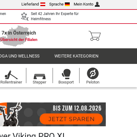
Lieferland
Sprache
Mein Konto
enen
Seit 42 Jahren Ihr Experte für
Heimfitness
7x in Österreich
Übersicht der Filialen
OGA UND WELLNESS
WEITERE KATEGORIEN
Rollentrainer
Stepper
Boxsport
Peloton
wer Viking PRO XL