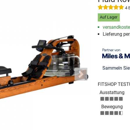
4 
Auf Lager
versandkosten
Lieferung pe
Sammeln Si
Next
FITSHOP TEST
Ausstattung
Bewegung