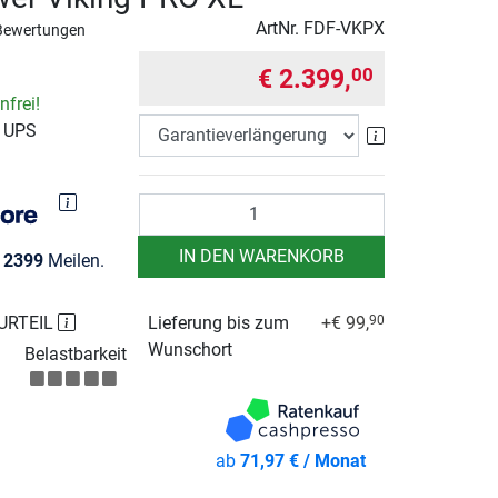
ArtNr.
FDF-VKPX
Bewertungen
€ 2.399,
00
frei!
r UPS
Garantieverlä
Anzahl
IN DEN WARENKORB
e
2399
Meilen.
URTEIL
Lieferung bis zum
+€ 99,
90
Wunschort
Belastbarkeit
ab
71,97 € / Monat