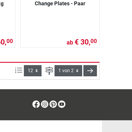
kg
Change Plates - Paar
0,
€ 30,
00
00
ab
Artikel pro Seite:
Seite
weiter
Facebook
Instagram
Pinterest
Youtube