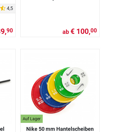
4,5
89,
€ 100,
90
00
ab
Auf Lager
el
Nike 50 mm Hantelscheiben