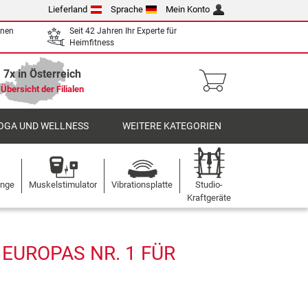
Lieferland
Sprache
Mein Konto
enen
Seit 42 Jahren Ihr Experte für
Heimfitness
7x in Österreich
Übersicht der Filialen
OGA UND WELLNESS
WEITERE KATEGORIEN
ange
Muskelstimulator
Vibrationsplatte
Studio-
Kraftgeräte
EUROPAS NR. 1 FÜR