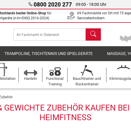
0800 2020 277
09:00 - 18:00 Uhr
tschlands bester Online-Shop
für
69 Fachmärkte vor Ort mit 75 eig
rtgeräte (n-tv+DISQ 2016-2024)
Servicetechnikern
Suchen
TRAMPOLINE, TISCHTENNIS UND SPIELGERÄTE
MASSAGE, Y
elstation
Hanteln
Functional
Bauchtrainer und
Klimmzugst
Training
Rückentrainer
Zubehör
 GEWICHTE ZUBEHÖR KAUFEN BEI 
HEIMFITNESS