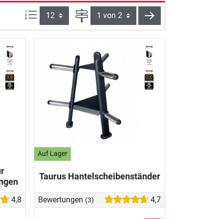
Artikel pro Seite:
Seite
weiter
Auf Lager
ür
Taurus Hantelscheibenständer
angen
4,8
Bewertungen
4,7
(3)