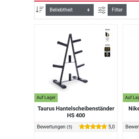
Ansicht filtern
Sortierung
Filter
Auf Lager
Auf La
Taurus Hantelscheibenständer
Nik
HS 400
Bewertungen
5,0
Bewer
(5)