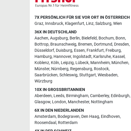
7X PERSÖNLICH FÜR SIE VOR ORT IN ÖSTERREICH
Graz
,
Innsbruck
,
Klagenfurt
,
Linz
,
Salzburg
,
Wien
36X IN DEUTSCHLAND
Aachen
,
Augsburg
,
Berlin
,
Bielefeld
,
Bochum
,
Bonn
,
Bottrop
,
Braunschweig
,
Bremen
,
Dortmund
,
Dresden
,
Düsseldorf
,
Duisburg
,
Essen
,
Frankfurt
,
Freiburg
,
Hamburg
,
Hannover
,
Ingolstadt
,
Karlsruhe
,
Kassel
,
Koblenz
,
Köln
,
Leipzig
,
Lübeck
,
Mannheim
,
München
,
Münster
,
Nürnberg
,
Regensburg
,
Rostock
,
Saarbrücken
,
Schleswig
,
Stuttgart
,
Wiesbaden
,
Würzburg
10X IN GROSSBRITANNIEN
Aberdeen
,
Leeds
,
Birmingham
,
Camberley
,
Edinburgh
,
Glasgow
,
London
,
Manchester
,
Nottingham
6X IN DEN NIEDERLANDEN
Amsterdam
,
Bodegraven
,
Den Haag
,
Eindhoven
,
Roosendaal
,
Rotterdam