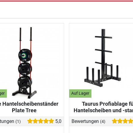
ger
Auf Lager
e Hantelscheibenständer
Taurus Profiablage f
Plate Tree
Hantelscheiben und -st
tungen
5,0
Bewertungen
(1)
(4)