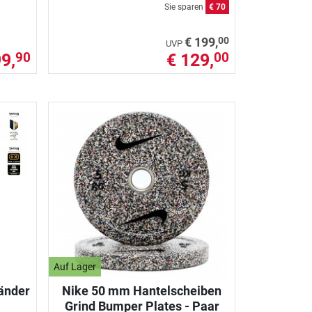
Sie sparen
€ 70
00
€ 199,
UVP
99,
€ 129,
90
00
Auf Lager
änder
Nike 50 mm Hantelscheiben
Grind Bumper Plates - Paar