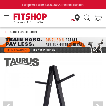
Deutschlands bester Online-Shop
für Sportgeräte (n-tv+DISQ 2016-2024)
69x
Taurus Hantelständer