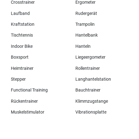
Crosstrainer
Ergometer
Laufband
Rudergerät
Kraftstation
Trampolin
Tischtennis
Hantelbank
Indoor Bike
Hanteln
Boxsport
Liegeergometer
Heimtrainer
Rollentrainer
Stepper
Langhantelstation
Functional Training
Bauchtrainer
Rückentrainer
Klimmzugstange
Muskelstimulator
Vibrationsplatte
Alle Marken