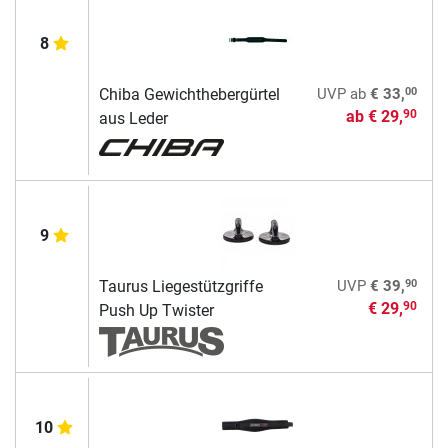
8
00
Chiba Gewichthebergürtel
UVP
ab
€ 33,
ab
€ 29,
90
aus Leder
9
90
Taurus Liegestützgriffe
UVP
€ 39,
€ 29,
90
Push Up Twister
10