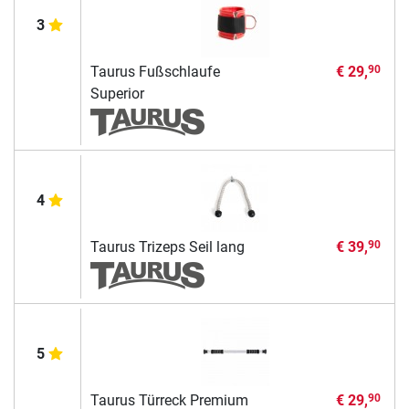
3
Taurus Fußschlaufe
€ 29,
90
Superior
4
Taurus Trizeps Seil lang
€ 39,
90
5
Taurus Türreck Premium
€ 29,
90