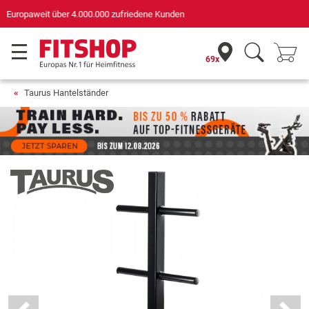
Deutschlands bester Online-Shop
für Sportgeräte (n-tv+DISQ 2016-2024)
69x
Taurus Hantelständer