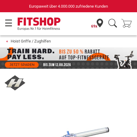
Deutschlands bester Online-Shop
für Sportgeräte (n-tv+DISQ 2016-2024)
69x
Hoist Griffe / Zughilfen