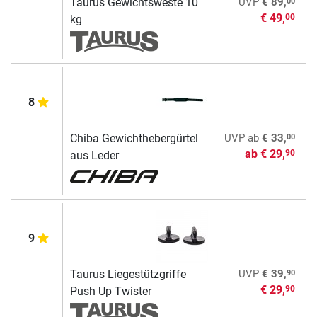
00
Taurus Gewichtsweste 10
UVP
€ 89,
€ 49,
00
kg
8
00
Chiba Gewichthebergürtel
UVP
ab
€ 33,
ab
€ 29,
90
aus Leder
9
90
Taurus Liegestützgriffe
UVP
€ 39,
€ 29,
90
Push Up Twister