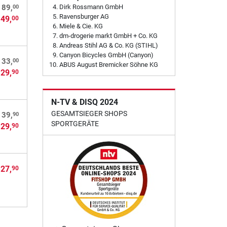
00
Dirk Rossmann GmbH
 89,
Ravensburger AG
 49,
00
Miele & Cie. KG
dm-drogerie markt GmbH + Co. KG
Andreas Stihl AG & Co. KG (STIHL)
Canyon Bicycles GmbH (Canyon)
00
 33,
ABUS August Bremicker Söhne KG
 29,
90
N-TV & DISQ 2024
GESAMTSIEGER SHOPS
90
 39,
SPORTGERÄTE
 29,
90
 27,
90