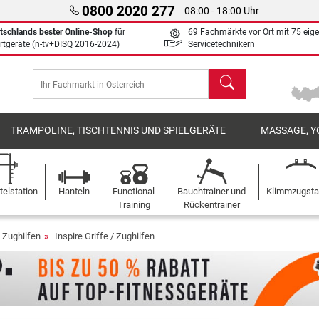
0800 2020 277
08:00 - 18:00 Uhr
tschlands bester Online-Shop
für
69 Fachmärkte vor Ort mit 75 eig
rtgeräte (n-tv+DISQ 2016-2024)
Servicetechnikern
Suchen
TRAMPOLINE, TISCHTENNIS UND SPIELGERÄTE
MASSAGE, Y
elstation
Hanteln
Functional
Bauchtrainer und
Klimmzugst
Training
Rückentrainer
/ Zughilfen
Inspire Griffe / Zughilfen