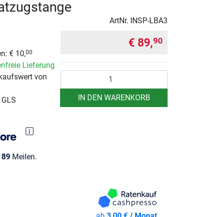
Latzugstange
ArtNr.
INSP-LBA3
€ 89,
90
n: € 10,
00
nfreie Lieferung
Anzahl
kaufswert von
IN DEN WARENKORB
r GLS
e
89
Meilen.
ab
3,00 € / Monat