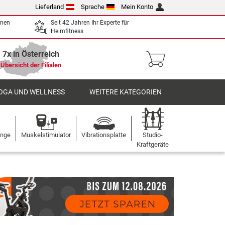
Lieferland
Sprache
Mein Konto
enen
Seit 42 Jahren Ihr Experte für
Heimfitness
7x in Österreich
Übersicht der Filialen
OGA UND WELLNESS
WEITERE KATEGORIEN
ange
Muskelstimulator
Vibrationsplatte
Studio-
Kraftgeräte