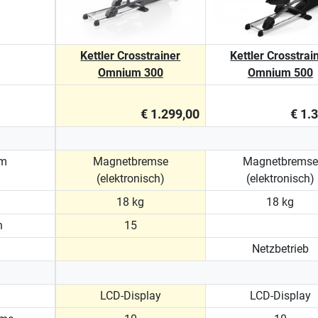
Kettler Crosstrainer
Kettler Crosstrai
Omnium 300
Omnium 500
€ 1.299,00
€ 1.
em
Magnetbremse
Magnetbremse
(elektronisch)
(elektronisch)
18 kg
18 kg
n
15
Netzbetrieb
LCD-Display
LCD-Display