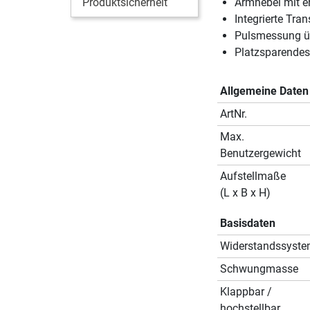
Produktsicherheit
Armhebel mit e
Integrierte Tr
Pulsmessung ü
Platzsparendes
Allgemeine Daten
ArtNr.
Max.
Benutzergewicht
Aufstellmaße
(L x B x H)
Basisdaten
Widerstandssyst
Schwungmasse
Klappbar /
hochstellbar