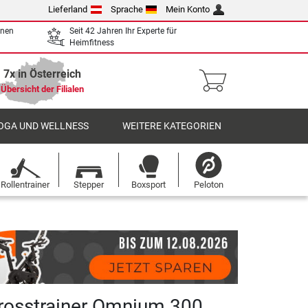
Lieferland
Sprache
Mein Konto
enen
Seit 42 Jahren Ihr Experte für
Heimfitness
7x in Österreich
Übersicht der Filialen
OGA UND WELLNESS
WEITERE KATEGORIEN
Rollentrainer
Stepper
Boxsport
Peloton
Crosstrainer Omnium 300