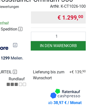
ArtNr.
K-CT1026-100
Bewertungen
€ 1.299,
00
frei!
r Spedition
Anzahl
IN DEN WARENKORB
e
1299
Meilen.
URTEIL
Lieferung bis zum
+€ 139,
90
Wunschort
Rundlauf
ab
38,97 € / Monat