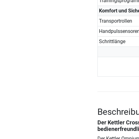
Trainingsprogra
Komfort und Siche
Transportrollen
Handpulssensore
Schrittlänge
Beschreibu
Der
Kettler Cro
bedienerfreundl
Der Kettler Omnium