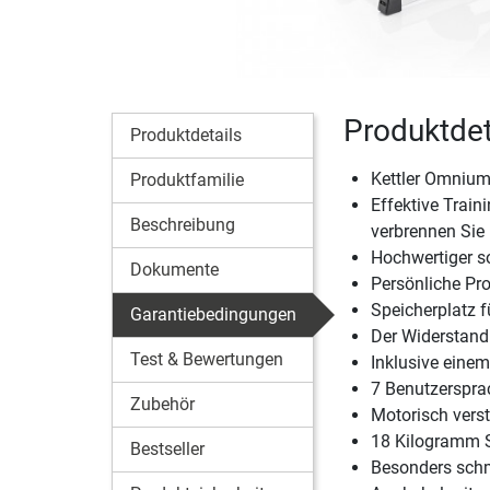
Produktdet
Produktdetails
Kettler Omnium
Produktfamilie
Effektive Train
Beschreibung
verbrennen Sie
Hochwertiger s
Dokumente
Persönliche Pr
Speicherplatz 
Garantiebedingungen
Der Widerstand
Test & Bewertungen
Inklusive eine
7 Benutzersprac
Zubehör
Motorisch vers
18 Kilogramm 
Bestseller
Besonders schm