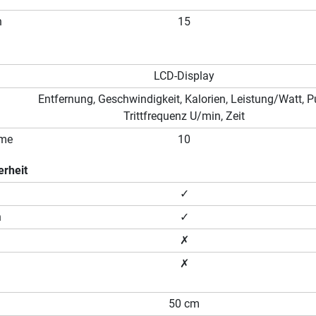
n
15
LCD-Display
Entfernung, Geschwindigkeit, Kalorien, Leistung/Watt, Pu
Trittfrequenz U/min, Zeit
mme
10
erheit
✓
n
✓
✗
✗
50 cm