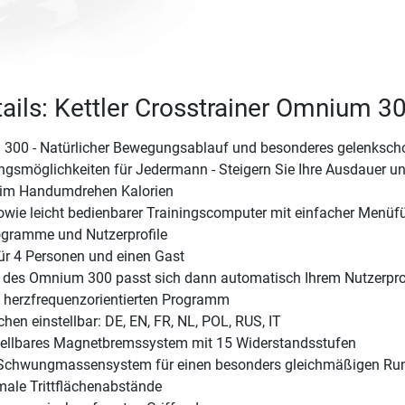
ails: Kettler Crosstrainer Omnium 3
 300 - Natürlicher Bewegungsablauf und besonderes gelenksc
ingsmöglichkeiten für Jedermann - Steigern Sie Ihre Ausdauer u
 im Handumdrehen Kalorien
owie leicht bedienbarer Trainingscomputer mit einfacher Menüf
ogramme und Nutzerprofile
für 4 Personen und einen Gast
 des Omnium 300 passt sich dann automatisch Ihrem Nutzerprof
m herzfrequenzorientierten Programm
hen einstellbar: DE, EN, FR, NL, POL, RUS, IT
tellbares Magnetbremssystem mit 15 Widerstandsstufen
Schwungmassensystem für einen besonders gleichmäßigen Ru
ale Trittflächenabstände