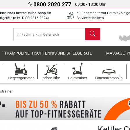
0800 2020 277
09:00 - 18:00 Uhr
tschlands bester Online-Shop
für
69 Fachmärkte vor Ort mit 75 eig
rtgeräte (n-tv+DISQ 2016-2024)
Servicetechnikern
Suchen
TRAMPOLINE, TISCHTENNIS UND SPIELGERÄTE
MASSAGE, Y
Liegeergometer
Indoor Bike
Heimtrainer
Fitnesstrampolin
strainer
Kettler 