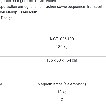
rgonomisch geformten Griffenden
ansportrollen ermöglichen einfachen sowie bequemen Transport
ber Handpulssensoren
 Design
K-CT1026-100
130 kg
185 x 68 x 164 cm
em
Magnetbremse (elektronisch)
18 kg
✗