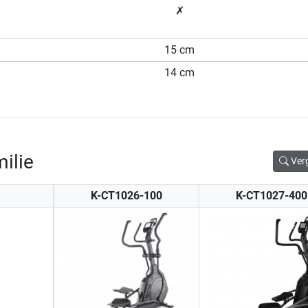
✗
15 cm
14 cm
ilie
Ver
K-CT1026-100
K-CT1027-400