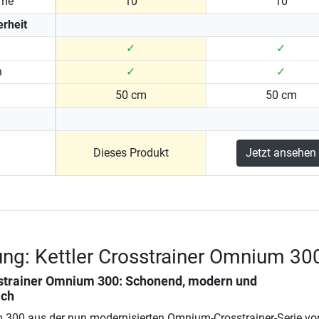
mme
10
10
rheit
✓
✓
n
✓
✓
50 cm
50 cm
Dieses Produkt
Jetzt ansehen
ng: Kettler Crosstrainer Omnium 30
sstrainer Omnium 300
: Schonend, modern und
ich
 300 aus der nun modernisierten Omnium-Crosstrainer-Serie vo