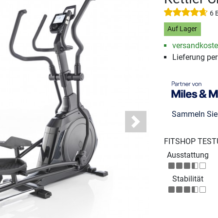
6 
Auf Lager
versandkosten
Lieferung pe
Sammeln Si
Next
FITSHOP TEST
Ausstattung
Stabilität