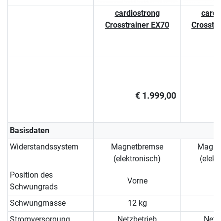
cardiostrong
cardi
Crosstrainer EX70
Crosstr
€ 1.999,00
Basisdaten
Widerstandssystem
Magnetbremse
Magne
(elektronisch)
(elekt
Position des
Vorne
Schwungrads
Schwungmasse
12 kg
1
Stromversorgung
Netzbetrieb
Netz