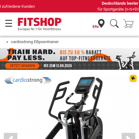
Deutschlands bester Online-Shop
für Sportgeräte (n-tv+DISQ 2016-2024)
69x
cardiostrong Ellipsentrainer