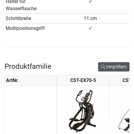
Halter für
✓
Wasserflasche
Schrittbreite
11 cm
Multipositionsgriff
✓
Produktfamilie
Vergrößern
ArtNr.
CST-EX70-5
CST-