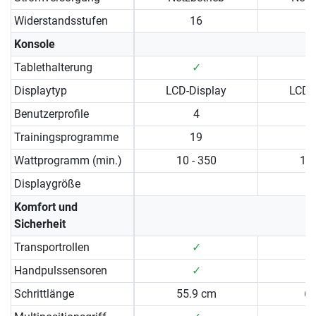
Widerstandsstufen
16
Konsole
Tablethalterung
✓
Displaytyp
LCD-Display
LCD-
Benutzerprofile
4
Trainingsprogramme
19
Wattprogramm (min.)
10 - 350
10 
Displaygröße
Komfort und
Sicherheit
Transportrollen
✓
Handpulssensoren
✓
Schrittlänge
55.9 cm
6