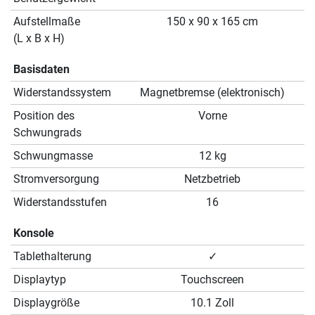
Aufstellmaße
150 x 90 x 165 cm
(L x B x H)
Basisdaten
Widerstandssystem
Magnetbremse (elektronisch)
Position des
Vorne
Schwungrads
Schwungmasse
12 kg
Stromversorgung
Netzbetrieb
Widerstandsstufen
16
Konsole
Tablethalterung
✓
Displaytyp
Touchscreen
Displaygröße
10.1 Zoll