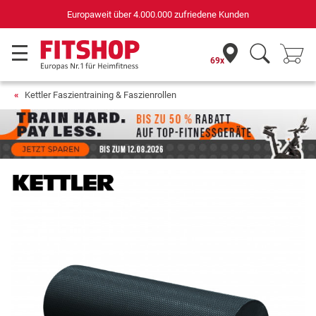
Deutschlands bester Online-Shop
für Sportgeräte (n-tv+DISQ 2016-2024)
69x
Kettler Faszientraining & Faszienrollen