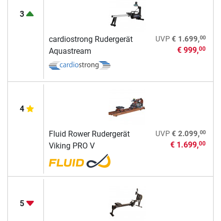
3
00
cardiostrong Rudergerät
UVP
€ 1.699,
€ 999,
00
Aquastream
4
00
Fluid Rower Rudergerät
UVP
€ 2.099,
€ 1.699,
00
Viking PRO V
5