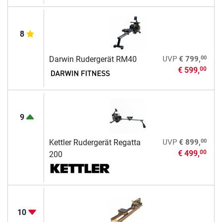
8
00
Darwin Rudergerät RM40
UVP
€ 799,
€ 599,
00
9
00
Kettler Rudergerät Regatta
UVP
€ 899,
€ 499,
00
200
10