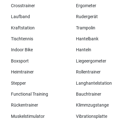
Crosstrainer
Ergometer
Laufband
Rudergerät
Kraftstation
Trampolin
Tischtennis
Hantelbank
Indoor Bike
Hanteln
Boxsport
Liegeergometer
Heimtrainer
Rollentrainer
Stepper
Langhantelstation
Functional Training
Bauchtrainer
Rückentrainer
Klimmzugstange
Muskelstimulator
Vibrationsplatte
Alle Marken