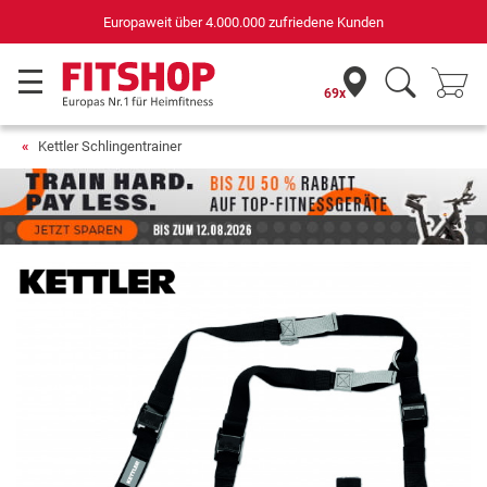
Deutschlands bester Online-Shop
für Sportgeräte (n-tv+DISQ 2016-2024)
69x
Kettler Schlingentrainer