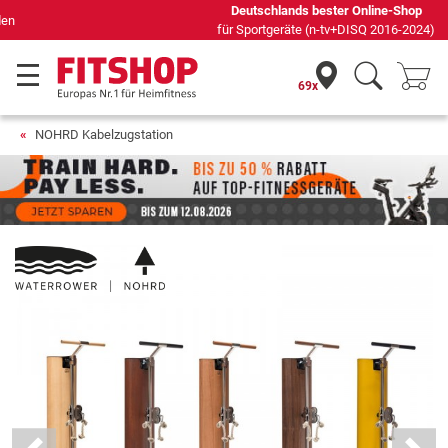
Deutschlands bester Online-Shop
für Sportgeräte (n-tv+DISQ 2016-2024)
69x
NOHRD Kabelzugstation