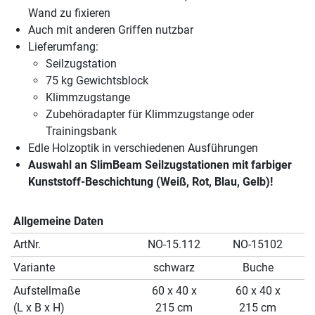
Wand zu fixieren
Auch mit anderen Griffen nutzbar
Lieferumfang:
Seilzugstation
75 kg Gewichtsblock
Klimmzugstange
Zubehöradapter für Klimmzugstange oder
Trainingsbank
Edle Holzoptik in verschiedenen Ausführungen
Auswahl an SlimBeam Seilzugstationen mit farbiger
Kunststoff-Beschichtung (Weiß, Rot, Blau, Gelb)!
Allgemeine Daten
ArtNr.
NO-15.112
NO-15102
Variante
schwarz
Buche
Aufstellmaße
60 x 40 x
60 x 40 x
(L x B x H)
215 cm
215 cm