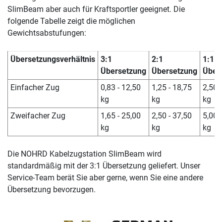
SlimBeam aber auch für Kraftsportler geeignet. Die
folgende Tabelle zeigt die möglichen
Gewichtsabstufungen:
Übersetzungsverhältnis
3:1
2:1
1:1
Übersetzung
Übersetzung
Über
Einfacher Zug
0,83 - 12,50
1,25 - 18,75
2,50 
kg
kg
kg
Zweifacher Zug
1,65 - 25,00
2,50 - 37,50
5,00 
kg
kg
kg
Die NOHRD Kabelzugstation SlimBeam wird
standardmäßig mit der 3:1 Übersetzung geliefert. Unser
Service-Team berät Sie aber gerne, wenn Sie eine andere
Übersetzung bevorzugen.