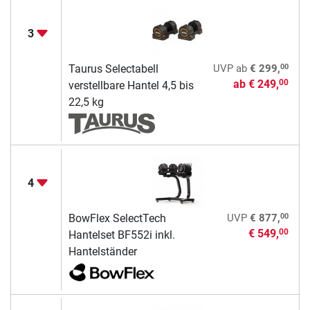
3
00
Taurus Selectabell
UVP
ab
€ 299,
ab
€ 249,
00
verstellbare Hantel 4,5 bis
22,5 kg
4
00
BowFlex SelectTech
UVP
€ 877,
€ 549,
00
Hantelset BF552i inkl.
Hantelständer