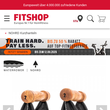
Deutschlands bester Online-Shop
für Sportgeräte (n-tv+DISQ 2016-2024)
69x
NOHRD Kurzhanteln