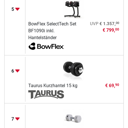
5
00
BowFlex SelectTech Set
UVP
€ 1.357,
€ 799,
00
BF1090i inkl.
Hantelständer
6
Taurus Kurzhantel 15 kg
€ 69,
90
7