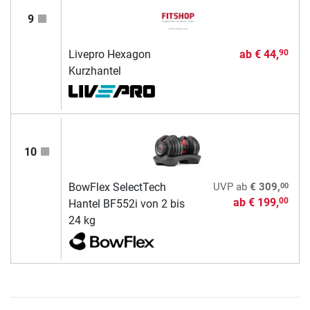
9
Livepro Hexagon
ab
€ 44,
90
Kurzhantel
10
00
BowFlex SelectTech
UVP
ab
€ 309,
ab
€ 199,
00
Hantel BF552i von 2 bis
24 kg