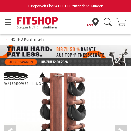
Deutschlands bester Online-Shop
für Sportgeräte (n-tv+DISQ 2016-2024)
69x
NOHRD Kurzhanteln