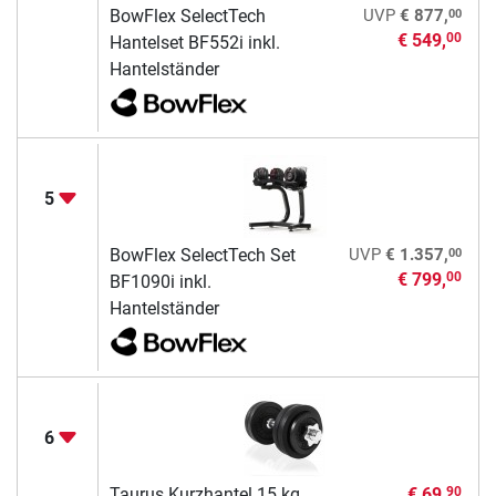
00
BowFlex SelectTech
UVP
€ 877,
€ 549,
00
Hantelset BF552i inkl.
Hantelständer
5
00
BowFlex SelectTech Set
UVP
€ 1.357,
€ 799,
00
BF1090i inkl.
Hantelständer
6
Taurus Kurzhantel 15 kg
€ 69,
90