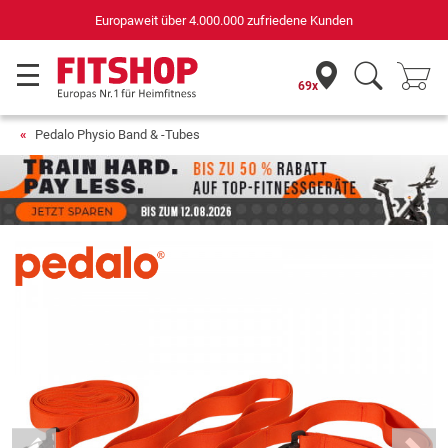
Deutschlands bester Online-Shop
für Sportgeräte (n-tv+DISQ 2016-2024)
69x
Pedalo Physio Band & -Tubes