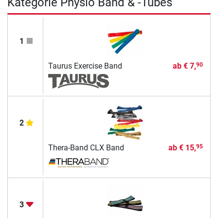
Kategorie Physio Band & -Tubes
1
Taurus Exercise Band
ab
€ 7,
90
2
Thera-Band CLX Band
ab
€ 15,
95
3