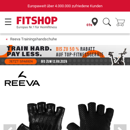
Deutschlands bester Online-Shop
für Sportgeräte (n-tv+DISQ 2016-2024)
69x
Reeva Trainingshandschuhe