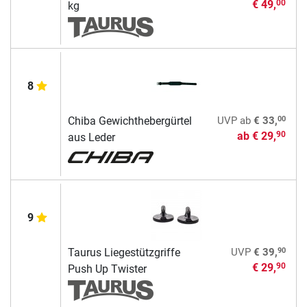
€ 49,
00
kg
8
00
Chiba Gewichthebergürtel
UVP
ab
€ 33,
ab
€ 29,
90
aus Leder
9
90
Taurus Liegestützgriffe
UVP
€ 39,
€ 29,
90
Push Up Twister