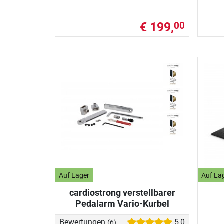
€ 199,
00
Auf Lager
Auf La
cardiostrong verstellbarer
Pedalarm Vario-Kurbel
Bewertungen
5,0
(6)