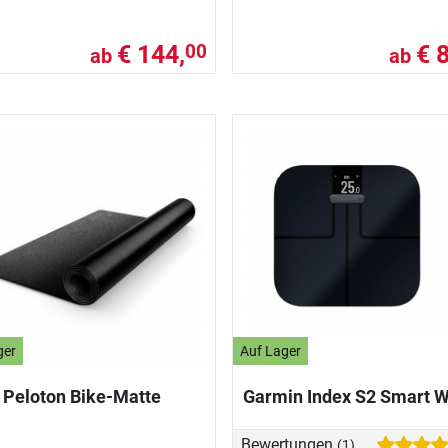
€ 144,
€ 
00
ab
ab
ger
Auf Lager
Peloton Bike-Matte
Garmin Index S2 Smart 
Bewertungen
(1)