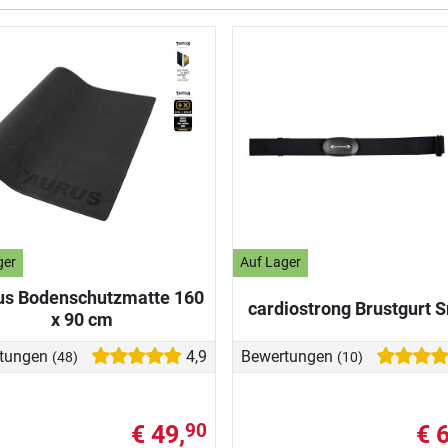
ger
Auf Lager
us Bodenschutzmatte 160
cardiostrong Brustgurt 
x 90 cm
tungen
4,9
Bewertungen
(48)
(10)
€ 49,
€ 
90