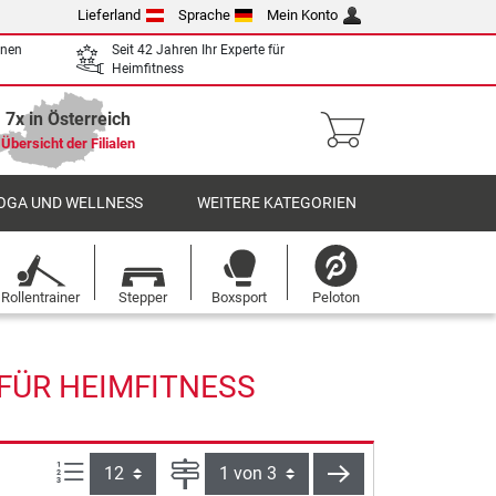
Lieferland
Sprache
Mein Konto
enen
Seit 42 Jahren Ihr Experte für
Heimfitness
7x in Österreich
Übersicht der Filialen
OGA UND WELLNESS
WEITERE KATEGORIEN
Rollentrainer
Stepper
Boxsport
Peloton
 FÜR HEIMFITNESS
Artikel pro Seite:
Seite
weiter