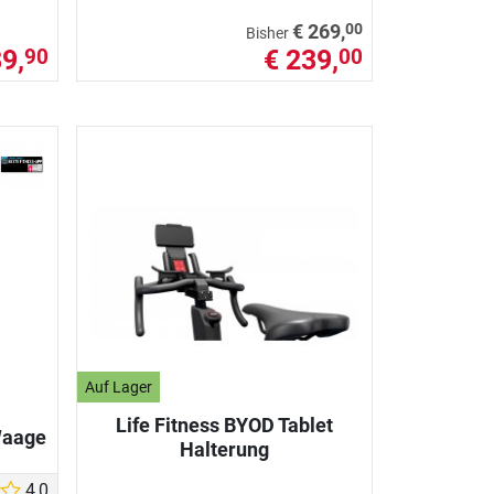
00
€ 269,
Bisher
89,
€ 239,
90
00
Auf Lager
Life Fitness BYOD Tablet
Waage
Halterung
4,0