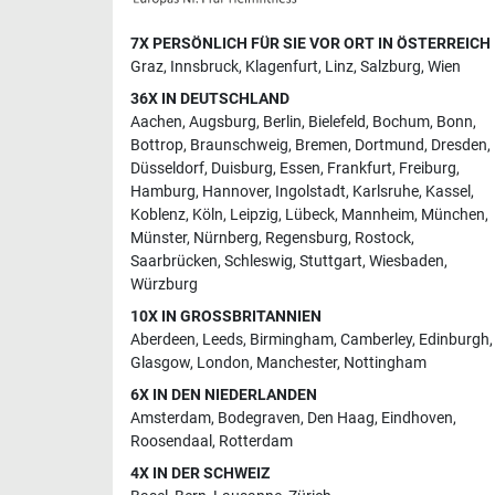
7X PERSÖNLICH FÜR SIE VOR ORT IN ÖSTERREICH
Graz
,
Innsbruck
,
Klagenfurt
,
Linz
,
Salzburg
,
Wien
36X IN DEUTSCHLAND
Aachen
,
Augsburg
,
Berlin
,
Bielefeld
,
Bochum
,
Bonn
,
Bottrop
,
Braunschweig
,
Bremen
,
Dortmund
,
Dresden
,
Düsseldorf
,
Duisburg
,
Essen
,
Frankfurt
,
Freiburg
,
Hamburg
,
Hannover
,
Ingolstadt
,
Karlsruhe
,
Kassel
,
Koblenz
,
Köln
,
Leipzig
,
Lübeck
,
Mannheim
,
München
,
Münster
,
Nürnberg
,
Regensburg
,
Rostock
,
Saarbrücken
,
Schleswig
,
Stuttgart
,
Wiesbaden
,
Würzburg
10X IN GROSSBRITANNIEN
Aberdeen
,
Leeds
,
Birmingham
,
Camberley
,
Edinburgh
,
Glasgow
,
London
,
Manchester
,
Nottingham
6X IN DEN NIEDERLANDEN
Amsterdam
,
Bodegraven
,
Den Haag
,
Eindhoven
,
Roosendaal
,
Rotterdam
4X IN DER SCHWEIZ