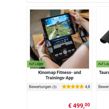
Auf Lager
Auf La
Kinomap Fitness- und
Taur
Trainings-App
Bewertungen
4,8
Bewer
(5)
€ 499,
00