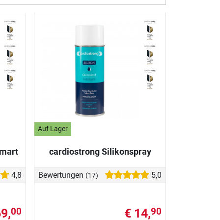
Auf Lager
Smart
cardiostrong Silikonspray
4,8
Bewertungen
5,0
(17)
69,
€ 14,
00
90