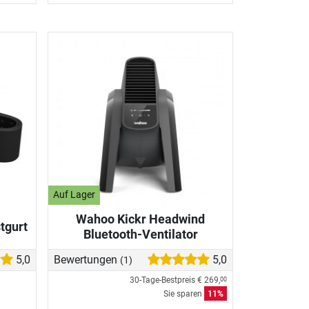
Auf Lager
Wahoo Kickr Headwind
tgurt
Bluetooth-Ventilator
5,0
Bewertungen
5,0
(1)
30-Tage-Bestpreis
€ 269,
00
Sie sparen
11%