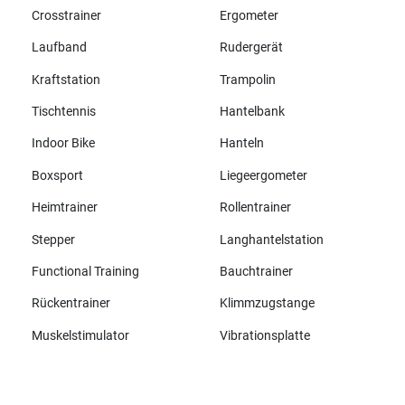
Crosstrainer
Ergometer
Laufband
Rudergerät
Kraftstation
Trampolin
Tischtennis
Hantelbank
Indoor Bike
Hanteln
Boxsport
Liegeergometer
Heimtrainer
Rollentrainer
Stepper
Langhantelstation
Functional Training
Bauchtrainer
Rückentrainer
Klimmzugstange
Muskelstimulator
Vibrationsplatte
Alle Marken