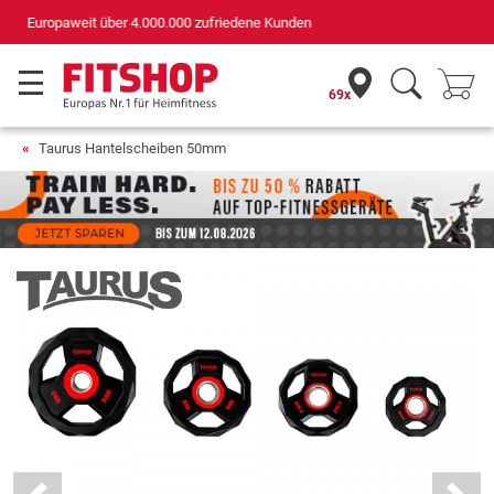
Deutschlands bester Online-Shop
für Sportgeräte (n-tv+DISQ 2016-2024)
69x
Taurus Hantelscheiben 50mm