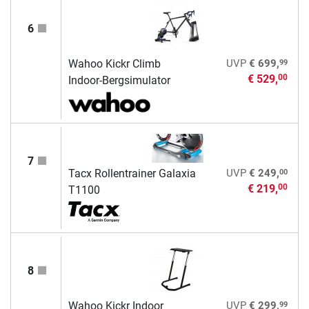
6
99
Wahoo Kickr Climb
UVP
€ 699,
€ 529,
00
Indoor-Bergsimulator
7
00
Tacx Rollentrainer Galaxia
UVP
€ 249,
€ 219,
00
T1100
8
99
Wahoo Kickr Indoor
UVP
€ 299,