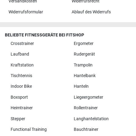
Versandkosten
Widerrufsrecht
Widerrufsformular
Ablauf des Widerrufs
BELIEBTE FITNESSGERÄTE BEI FITSHOP
Crosstrainer
Ergometer
Laufband
Rudergerät
Kraftstation
Trampolin
Tischtennis
Hantelbank
Indoor Bike
Hanteln
Boxsport
Liegeergometer
Heimtrainer
Rollentrainer
Stepper
Langhantelstation
Functional Training
Bauchtrainer