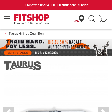
Deutschlands bester Online-Shop
für Sportgeräte (n-tv+DISQ 2016-2024)
69x
Taurus Griffe / Zughilfen