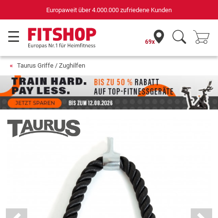
Deutschlands bester Online-Shop
für Sportgeräte (n-tv+DISQ 2016-2024)
69x
Taurus Griffe / Zughilfen