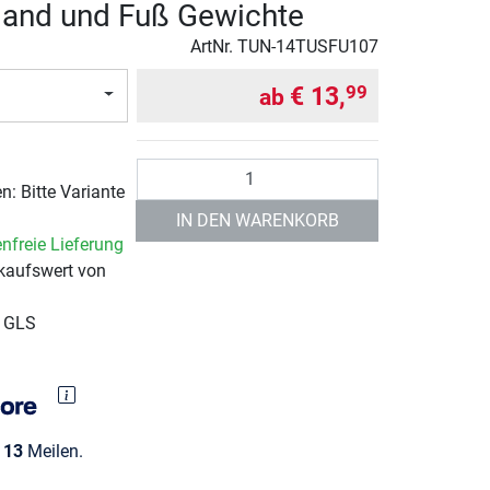
Hand und Fuß Gewichte
ArtNr.
TUN-14TUSFU107
€ 13,
99
ab
Anzahl
: Bitte Variante
IN DEN WARENKORB
nfreie Lieferung
kaufswert von
r GLS
e
13
Meilen.