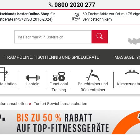
0800 2020 277
tschlands bester Online-Shop
für
69 Fachmärkte vor Ort mit 75 eig
rtgeräte (n-tv+DISQ 2016-2024)
Servicetechnikern
Suchen
TRAMPOLINE, TISCHTENNIS UND SPIELGERÄTE
MASSAGE, Y
elstation
Hanteln
Functional
Bauchtrainer und
Klimmzugst
Training
Rückentrainer
tsmanschetten
Tunturi Gewichtsmanschetten