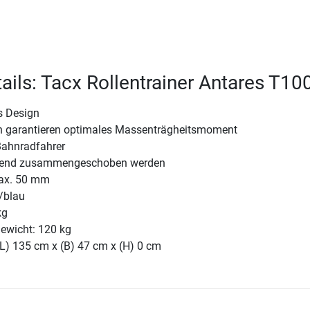
ails: Tacx Rollentrainer Antares T10
es Design
n garantieren optimales Massenträgheitsmoment
Bahnradfahrer
rend zusammengeschoben werden
max. 50 mm
/blau
kg
ewicht: 120 kg
(L) 135 cm x (B) 47 cm x (H) 0 cm