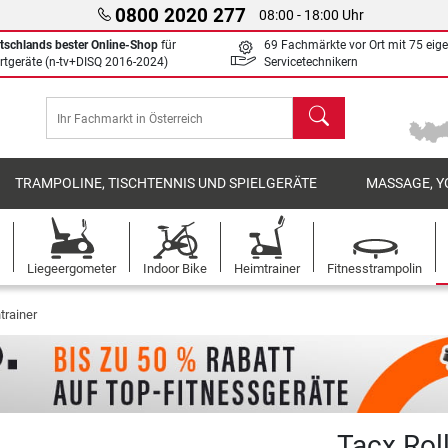
0800 2020 277
08:00 - 18:00 Uhr
tschlands bester Online-Shop
für
69 Fachmärkte vor Ort mit 75 eig
rtgeräte (n-tv+DISQ 2016-2024)
Servicetechnikern
Suchen
TRAMPOLINE, TISCHTENNIS UND SPIELGERÄTE
MASSAGE, Y
Liegeergometer
Indoor Bike
Heimtrainer
Fitnesstrampolin
trainer
Tacx Rol