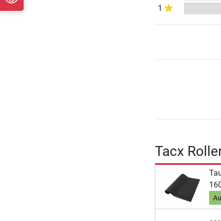
1
Tacx Rolle
Ta
160
Au