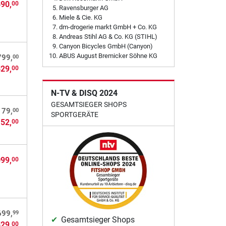
490,
00
Ravensburger AG
Miele & Cie. KG
dm-drogerie markt GmbH + Co. KG
Andreas Stihl AG & Co. KG (STIHL)
Canyon Bicycles GmbH (Canyon)
ABUS August Bremicker Söhne KG
00
799,
529,
00
N-TV & DISQ 2024
GESAMTSIEGER SHOPS
00
179,
SPORTGERÄTE
152,
00
099,
00
99
699,
Gesamtsieger Shops
529,
00