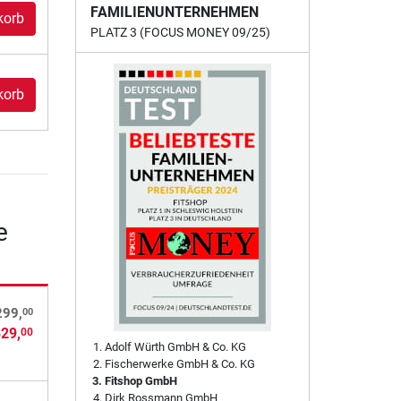
FAMILIENUNTERNEHMEN
korb
PLATZ 3 (FOCUS MONEY 09/25)
korb
e
00
299,
829,
00
Adolf Würth GmbH & Co. KG
Fischerwerke GmbH & Co. KG
Fitshop GmbH
Dirk Rossmann GmbH