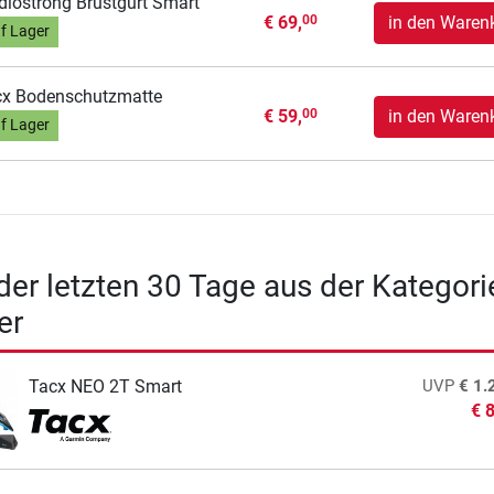
diostrong Brustgurt Smart
€ 69,
in den Waren
00
f Lager
cx Bodenschutzmatte
€ 59,
in den Waren
00
f Lager
 der letzten 30 Tage aus der Kategori
er
Tacx NEO 2T Smart
UVP
€ 1.
€ 