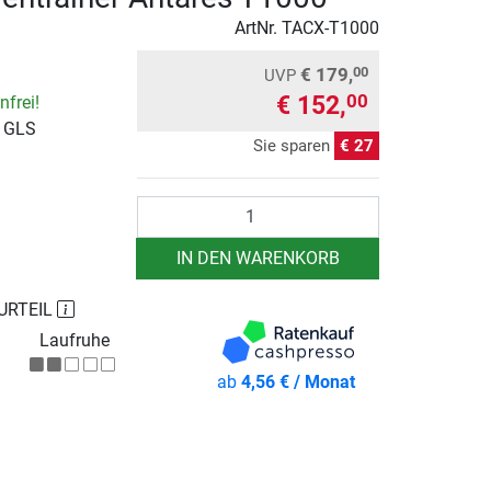
ArtNr.
TACX-T1000
€ 179,
00
UVP
€ 152,
00
frei!
r GLS
Sie sparen
€ 27
Anzahl
IN DEN WARENKORB
URTEIL
Laufruhe
ab
4,56 € / Monat