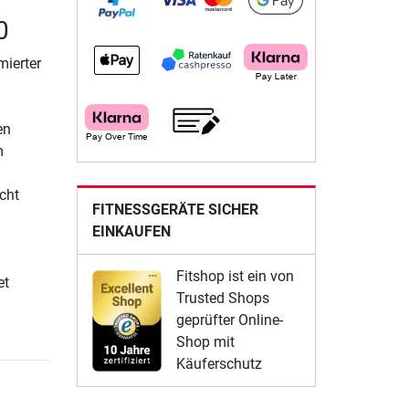
0
mierter
en
m
cht
FITNESSGERÄTE SICHER
EINKAUFEN
Fitshop ist ein von
et
Trusted Shops
geprüfter Online-
Shop mit
Käuferschutz