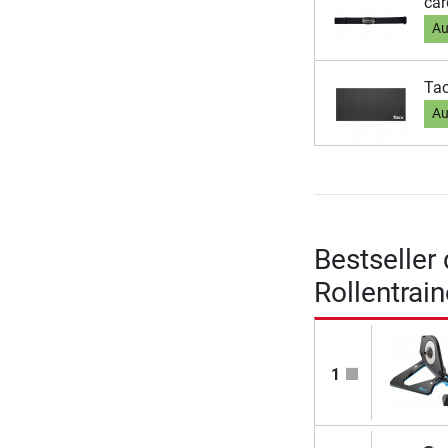
car
Au
Ta
Au
Bestseller
Rollentrain
1