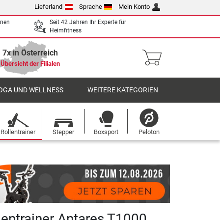
Lieferland
Sprache
Mein Konto
enen
Seit 42 Jahren Ihr Experte für
Heimfitness
7x in Österreich
Übersicht der Filialen
OGA UND WELLNESS
WEITERE KATEGORIEN
Rollentrainer
Stepper
Boxsport
Peloton
lentrainer Antares T1000