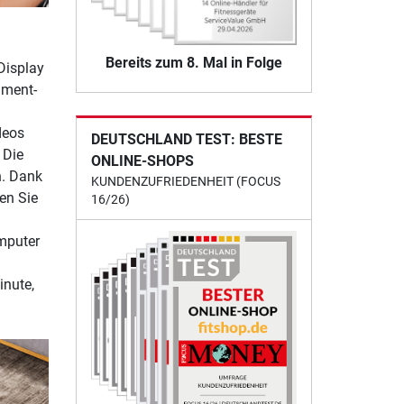
Bereits zum 8. Mal in Folge
Display
nment-
deos
DEUTSCHLAND TEST: BESTE
 Die
ONLINE-SHOPS
n. Dank
KUNDENZUFRIEDENHEIT (FOCUS
en Sie
16/26)
omputer
nute,