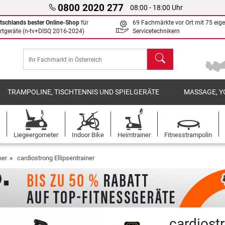
0800 2020 277
08:00 - 18:00 Uhr
tschlands bester Online-Shop
für
69 Fachmärkte vor Ort mit 75 eig
rtgeräte (n-tv+DISQ 2016-2024)
Servicetechnikern
Suchen
TRAMPOLINE, TISCHTENNIS UND SPIELGERÄTE
MASSAGE, Y
Liegeergometer
Indoor Bike
Heimtrainer
Fitnesstrampolin
ner
cardiostrong Ellipsentrainer
cardiost