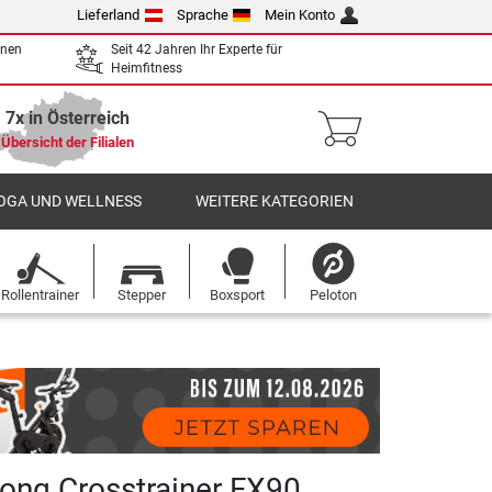
Lieferland
Sprache
Mein Konto
enen
Seit 42 Jahren Ihr Experte für
Heimfitness
7x in Österreich
Übersicht der Filialen
OGA UND WELLNESS
WEITERE KATEGORIEN
Rollentrainer
Stepper
Boxsport
Peloton
rong Crosstrainer FX90