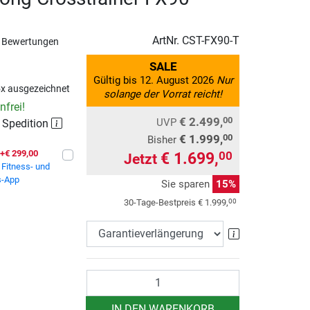
ArtNr.
CST-FX90-T
 Bewertungen
SALE
Gültig bis 12. August 2026
Nur
x ausgezeichnet
solange der Vorrat reicht!
frei!
€ 2.499,
00
UVP
r Spedition
€ 1.999,
00
Bisher
+€ 299,00
€ 1.699,
00
Jetzt
Fitness- und
s-App
Sie sparen
15%
00
30-Tage-Bestpreis
€ 1.999,
Garantieverlä
Anzahl
IN DEN WARENKORB