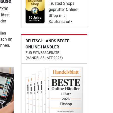
hause
Trusted Shops
 FX90
geprüfter Online-
 lässt
Shop mit
oder
Käuferschutz
llen
fach im
DEUTSCHLANDS BESTE
önnen.
ONLINE-HÄNDLER
FÜR FITNESSGERÄTE
(HANDELSBLATT 2026)