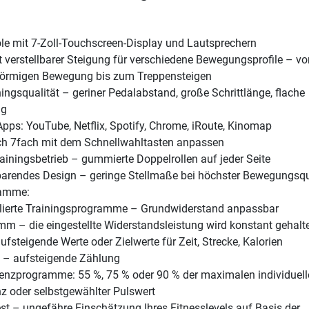
e mit 7-Zoll-Touchscreen-Display und Lautsprechern
t verstellbarer Steigung für verschiedene Bewegungsprofile – vo
förmigen Bewegung bis zum Treppensteigen
ningsqualität – geriner Pedalabstand, große Schrittlänge, flache
ng
pps: YouTube, Netflix, Spotify, Chrome, iRoute, Kinomap
ch 7fach mit dem Schnellwahltasten anpassen
rainingsbetrieb – gummierte Doppelrollen auf jeder Seite
parendes Design – geringe Stellmaße bei höchster Bewegungsqu
ramme:
llierte Trainingsprogramme – Grundwiderstand anpassbar
m – die eingestellte Widerstandsleistung wird konstant gehalt
fsteigende Werte oder Zielwerte für Zeit, Strecke, Kalorien
t – aufsteigende Zählung
enzprogramme: 55 %, 75 % oder 90 % der maximalen individuell
z oder selbstgewählter Pulswert
st – ungefähre Einschätzung Ihres Fitnesslevels auf Basis der