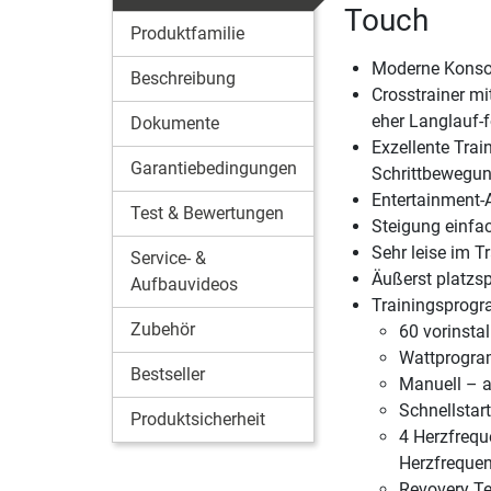
Touch
Produktfamilie
Moderne Konsol
Beschreibung
Crosstrainer mi
eher Langlauf-
Dokumente
Exzellente Trai
Garantiebedingungen
Schrittbewegu
Entertainment-A
Test & Bewertungen
Steigung einfa
Sehr leise im T
Service- &
Äußerst platzs
Aufbauvideos
Trainingsprog
Zubehör
60 vorinsta
Wattprogram
Bestseller
Manuell – au
Schnellstar
Produktsicherheit
4 Herzfrequ
Herzfrequen
Revovery Te