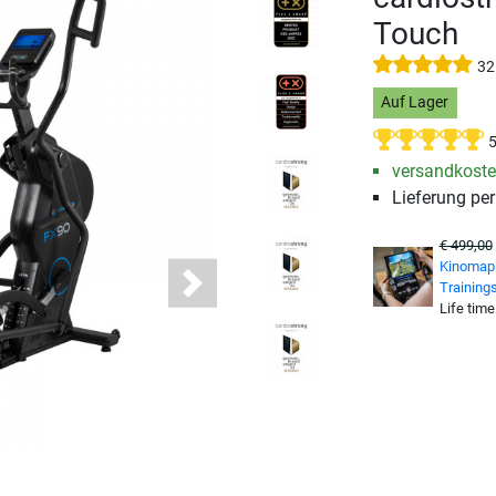
Touch
32
Auf Lager
5
versandkosten
Lieferung pe
€ 499,00
Kinomap 
Training
Next
Life time