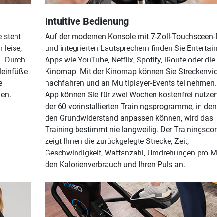
Intuitive Bedienung
 steht
Auf der modernen Konsole mit 7-Zoll-Touchsceen-
 leise,
und integrierten Lautsprechern finden Sie Entertai
d. Durch
Apps wie YouTube, Netflix, Spotify, iRoute oder die
Kleinfüße
Kinomap. Mit der Kinomap können Sie Streckenvi
e
nachfahren und an Multiplayer-Events teilnehmen.
hen.
App können Sie für zwei Wochen kostenfrei nutze
der 60 vorinstallierten Trainingsprogramme, in den
den Grundwiderstand anpassen können, wird das
Training bestimmt nie langweilig. Der Trainingsc
zeigt Ihnen die zurückgelegte Strecke, Zeit,
Geschwindigkeit, Wattanzahl, Umdrehungen pro Mi
den Kalorienverbrauch und Ihren Puls an.