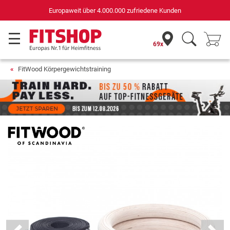
Deutschlands bester Online-Shop
für Sportgeräte (n-tv+DISQ 2016-2024)
69x
FitWood Körpergewichtstraining