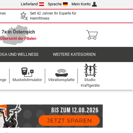
Lieferland
Sprache
Mein Konto
enen
Seit 42 Jahren Ihr Experte für
Heimfitness
7x in Österreich
Übersicht der Filialen
OGA UND WELLNESS
WEITERE KATEGORIEN
ange
Muskelstimulator
Vibrationsplatte
Studio-
Kraftgeräte