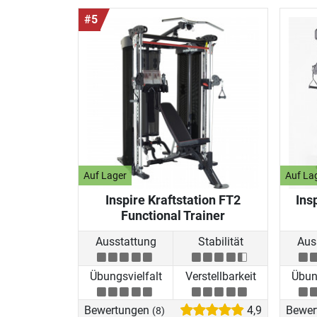
#5
Auf Lager
Auf La
Inspire Kraftstation FT2
Ins
Functional Trainer
Ausstattung
Stabilität
Aus
Übungsvielfalt
Verstellbarkeit
Übung
Bewertungen
4,9
Bewer
(8)