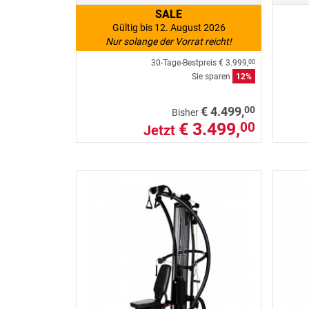
SALE
Gültig bis 12. August 2026
Nur solange der Vorrat reicht!
30-Tage-Bestpreis
€ 3.999,
00
Sie sparen
12%
00
€ 4.499,
Bisher
€ 3.499,
00
Jetzt