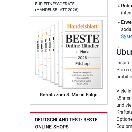
FÜR FITNESSGERÄTE
Robu
(HANDELSBLATT 2026)
inten
Erwei
sodas
Syst
Übu
Inspire
Praxen,
ambitio
Viele I
Bereits zum 8. Mal in Folge
können.
und vie
Kraftst
Optione
DEUTSCHLAND TEST: BESTE
Equipme
ONLINE-SHOPS