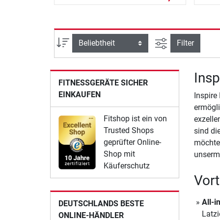
Ansicht filtern
Sortierung
Filter
Insp
FITNESSGERÄTE SICHER
EINKAUFEN
Inspire
ermögli
Fitshop ist ein von
exzelle
Trusted Shops
sind di
geprüfter Online-
möchten
Shop mit
unserm
Käuferschutz
Vort
All-
DEUTSCHLANDS BESTE
Latzi
ONLINE-HÄNDLER