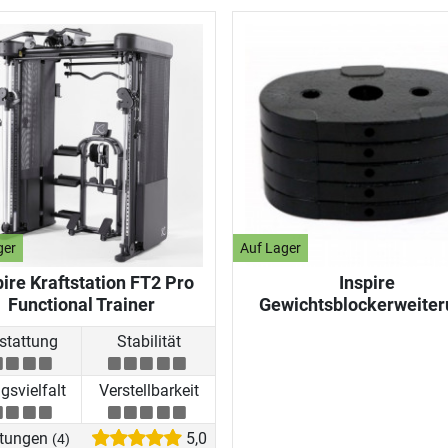
ger
Auf Lager
pire Kraftstation FT2 Pro
Inspire
Functional Trainer
Gewichtsblockerweiter
stattung
Stabilität
svielfalt
Verstellbarkeit
tungen
5,0
(4)