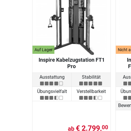
Auf Lager
Nicht a
Inspire Kabelzugstation FT1
I
Pro
F
Ausstattung
Stabilität
Aus
Übungsvielfalt
Verstellbarkeit
Übung
Bewer
€ 2.799,
00
ab