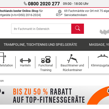
0800 2020 277
09:00 - 18:00 Uhr
tschlands bester Online-Shop
für
69 Fachmärkte vor Ort mit 75 eig
rtgeräte (n-tv+DISQ 2016-2024)
Servicetechnikern
Suchen
TRAMPOLINE, TISCHTENNIS UND SPIELGERÄTE
MASSAGE, Y
elstation
Hanteln
Functional
Bauchtrainer und
Klimmzugst
Training
Rückentrainer
ion