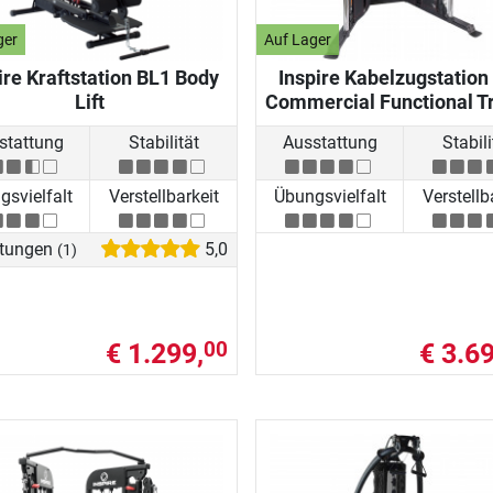
ger
Auf Lager
ire Kraftstation BL1 Body
Inspire Kabelzugstation
Lift
Commercial Functional T
stattung
Stabilität
Ausstattung
Stabili
svielfalt
Verstellbarkeit
Übungsvielfalt
Verstellb
tungen
5,0
(1)
€ 1.299,
€ 3.69
00