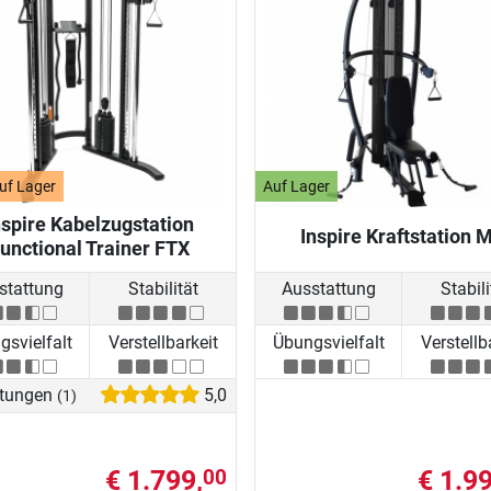
uf Lager
Auf Lager
nspire Kabelzugstation
Inspire Kraftstation 
unctional Trainer FTX
stattung
Stabilität
Ausstattung
Stabili
svielfalt
Verstellbarkeit
Übungsvielfalt
Verstellb
tungen
5,0
(1)
€ 1.799,
€ 1.99
00