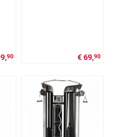
9,
€ 69,
90
90