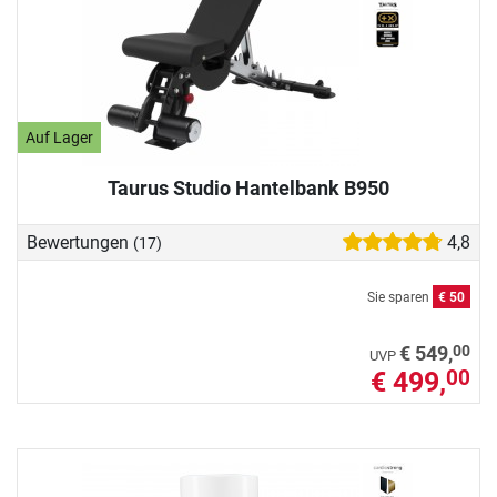
Auf Lager
Taurus Studio Hantelbank B950
Bewertungen
4,8
(17)
Sie sparen
€ 50
00
€ 549,
UVP
€ 499,
00