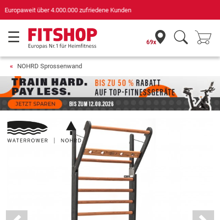
Deutschlands bester Online-Shop
für Sportgeräte (n-tv+DISQ 2016-2024)
69x
NOHRD Sprossenwand