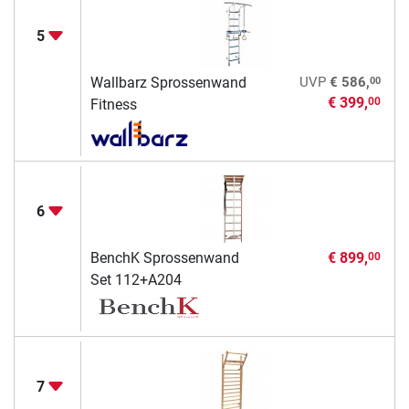
5
00
Wallbarz Sprossenwand
UVP
€ 586,
€ 399,
00
Fitness
6
BenchK Sprossenwand
€ 899,
00
Set 112+A204
7