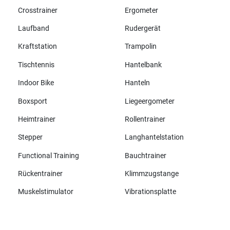
Crosstrainer
Ergometer
Laufband
Rudergerät
Kraftstation
Trampolin
Tischtennis
Hantelbank
Indoor Bike
Hanteln
Boxsport
Liegeergometer
Heimtrainer
Rollentrainer
Stepper
Langhantelstation
Functional Training
Bauchtrainer
Rückentrainer
Klimmzugstange
Muskelstimulator
Vibrationsplatte
Alle Marken