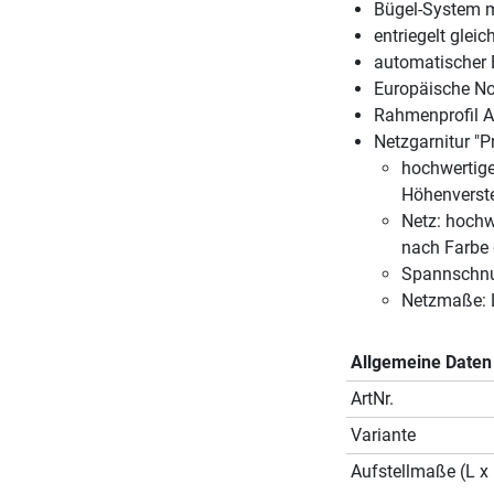
Bügel-System m
entriegelt glei
automatischer 
Europäische N
Rahmenprofil A
Netzgarnitur "P
hochwertige
Höhenverste
Netz: hochw
nach Farbe 
Spannschnu
Netzmaße: 
Allgemeine Daten
ArtNr.
Variante
Aufstellmaße (L x 