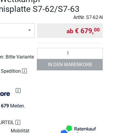
nisplatte S7-62/S7-63
ArtNr.
S7-62-N
€ 679,
00
ab
Anzahl
: Bitte Variante
IN DEN WARENKORB
r Spedition
e
679
Meilen.
URTEIL
Mobilität