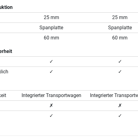
uktion
25 mm
25 mm
Spanplatte
Spanplatte
60 mm
60 mm
erheit
✓
✓
lich
✓
✓
eit
Integrierter Transportwagen
Integrierter Transpor
✗
✗
✓
✓