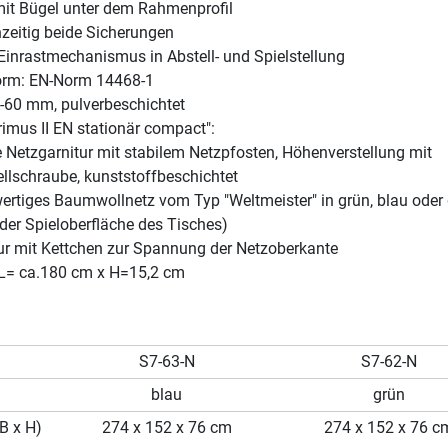
it Bügel unter dem Rahmenprofil
chzeitig beide Sicherungen
Einrastmechanismus in Abstell- und Spielstellung
orm: EN-Norm 14468-1
-60 mm, pulverbeschichtet
rimus II EN stationär compact":
 Netzgarnitur mit stabilem Netzpfosten, Höhenverstellung mit
llschraube, kunststoffbeschichtet
ertiges Baumwollnetz vom Typ "Weltmeister" in grün, blau oder 
der Spieloberfläche des Tisches)
r mit Kettchen zur Spannung der Netzoberkante
L= ca.180 cm x H=15,2 cm
S7-63-N
S7-62-N
blau
grün
B x H)
274 x 152 x 76 cm
274 x 152 x 76 c