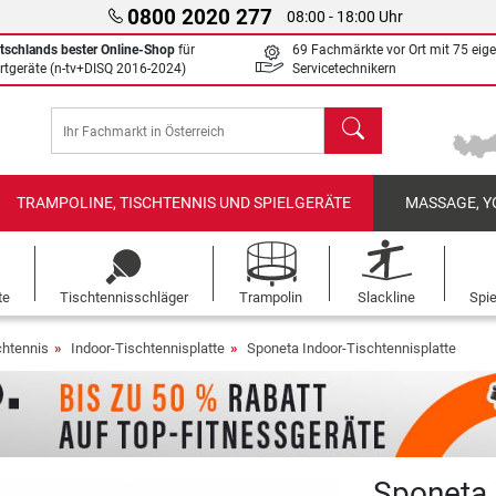
0800 2020 277
08:00 - 18:00 Uhr
tschlands bester Online-Shop
für
69 Fachmärkte vor Ort mit 75 eig
rtgeräte (n-tv+DISQ 2016-2024)
Servicetechnikern
Suchen
TRAMPOLINE, TISCHTENNIS UND SPIELGERÄTE
MASSAGE, Y
te
Tischtennisschläger
Trampolin
Slackline
Spi
chtennis
Indoor-Tischtennisplatte
Sponeta Indoor-Tischtennisplatte
Sponeta