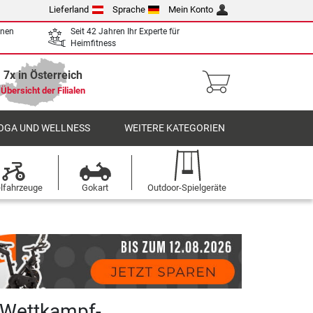
Lieferland
Sprache
Mein Konto
enen
Seit 42 Jahren Ihr Experte für
Heimfitness
7x in Österreich
Übersicht der Filialen
OGA UND WELLNESS
WEITERE KATEGORIEN
elfahrzeuge
Gokart
Outdoor-Spielgeräte
 Wettkampf-