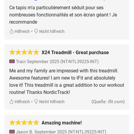
Ce tapis m'a particulièrement séduit pour ses
nombreuses fonctionnalités et son écran géant ! Je
recommande
•
Hilfreich
Nicht hilfreich
X24 Treadmill - Great purchase
Traci
September 2025
(NT-NTL39225-INT)
Me and my family are impressed with this treadmill.
Awesome features! I am new to IFit and absolutely
love it! This treadmill is a great addition to our workout
routine! Thanks NordicTrack!
•
(Quelle: ifit.com)
Hilfreich
Nicht hilfreich
Amazing machine!
Jason B.
September 2025
(NT-NTL39225-INT)