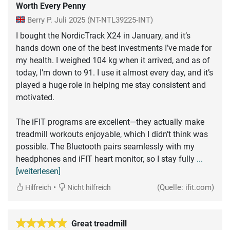
Worth Every Penny
Berry P.
Juli 2025
(NT-NTL39225-INT)
I bought the NordicTrack X24 in January, and it’s
hands down one of the best investments I’ve made for
my health. I weighed 104 kg when it arrived, and as of
today, I’m down to 91. I use it almost every day, and it’s
played a huge role in helping me stay consistent and
motivated.
The iFIT programs are excellent—they actually make
treadmill workouts enjoyable, which I didn’t think was
possible. The Bluetooth pairs seamlessly with my
headphones and iFIT heart monitor, so I stay fully
...
[weiterlesen]
•
(Quelle: ifit.com)
Hilfreich
Nicht hilfreich
Great treadmill