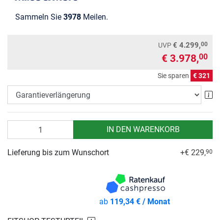
Sammeln Sie
3978
Meilen.
00
€ 4.299,
UVP
€ 3.978,
00
Sie sparen
€ 321
Ga
Anzahl
IN DEN WARENKORB
Lieferung bis zum Wunschort
+€ 229,
90
ab
119,34 € / Monat