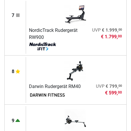
7
00
NordicTrack Rudergerät
UVP
€ 1.999,
€ 1.799,
00
RW900
8
00
Darwin Rudergerät RM40
UVP
€ 799,
€ 599,
00
9