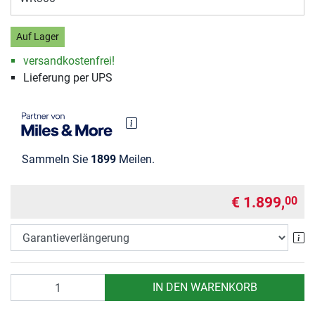
Auf Lager
versandkostenfrei!
Lieferung per UPS
Sammeln Sie
1899
Meilen.
€ 1.899,
00
Ga
Anzahl
IN DEN WARENKORB