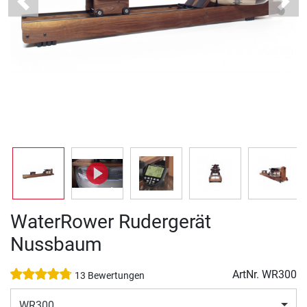
Previous
Next
WaterRower Rudergerät
Nussbaum
ArtNr.
WR300
13 Bewertungen
WR300