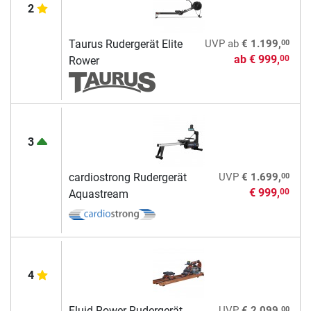
2
00
Taurus Rudergerät Elite
UVP
ab
€ 1.199,
ab
€ 999,
00
Rower
3
00
cardiostrong Rudergerät
UVP
€ 1.699,
€ 999,
00
Aquastream
4
00
Fluid Rower Rudergerät
UVP
€ 2.099,