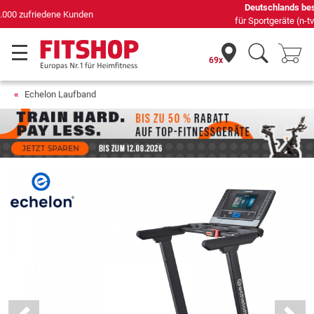
Deutschlands bester Online-Shop
für Sportgeräte (n-tv+DISQ 2016-2024)
69x
Echelon Laufband