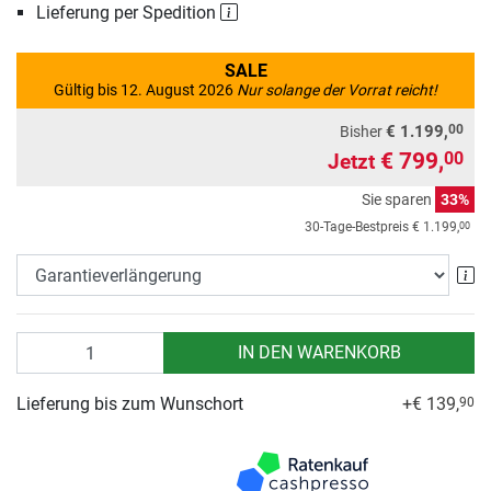
Lieferung per Spedition
SALE
Gültig bis 12. August 2026
Nur solange der Vorrat reicht!
00
€ 1.199,
Bisher
€ 799,
00
Jetzt
Sie sparen
33%
00
30-Tage-Bestpreis
€ 1.199,
Ga
Anzahl
IN DEN WARENKORB
Lieferung bis zum Wunschort
+€ 139,
90