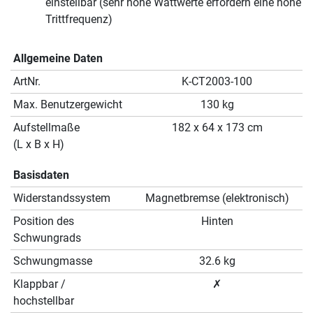
einstellbar (sehr hohe Wattwerte erfordern eine hohe
Trittfrequenz)
Allgemeine Daten
ArtNr.
K-CT2003-100
Max. Benutzergewicht
130 kg
Aufstellmaße
182 x 64 x 173 cm
(L x B x H)
Basisdaten
Widerstandssystem
Magnetbremse (elektronisch)
Position des
Hinten
Schwungrads
Schwungmasse
32.6 kg
Klappbar /
✗
hochstellbar