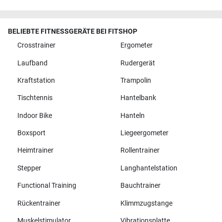
BELIEBTE FITNESSGERÄTE BEI FITSHOP
Crosstrainer
Ergometer
Laufband
Rudergerät
Kraftstation
Trampolin
Tischtennis
Hantelbank
Indoor Bike
Hanteln
Boxsport
Liegeergometer
Heimtrainer
Rollentrainer
Stepper
Langhantelstation
Functional Training
Bauchtrainer
Rückentrainer
Klimmzugstange
Muskelstimulator
Vibrationsplatte