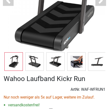
Previous
Next
Wahoo Laufband Kickr Run
ArtNr.
WAF-WFRUN1
Nur noch weniger als 5x auf Lager, weitere im Zulauf.
versandkostenfrei!